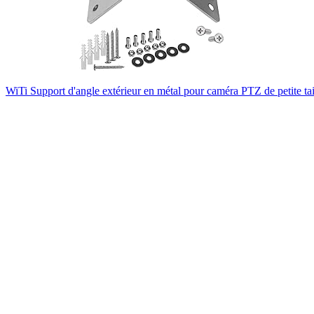
WiTi Support d'angle extérieur en métal pour caméra PTZ de petite ta