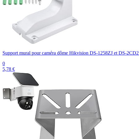
Support mural pour caméra dôme Hikvision DS-1258ZJ et DS-2CD213
0
5,78 €