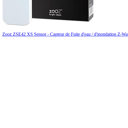
Zooz ZSE42 XS Sensor - Capteur de Fuite d'eau / d'inondation Z-Wa