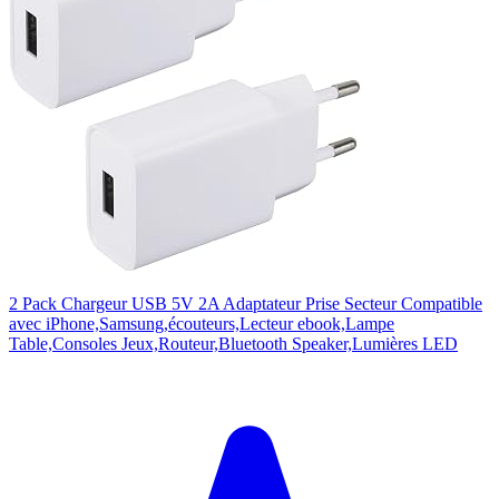
2 Pack Chargeur USB 5V 2A Adaptateur Prise Secteur Compatible
avec iPhone,Samsung,écouteurs,Lecteur ebook,Lampe
Table,Consoles Jeux,Routeur,Bluetooth Speaker,Lumières LED