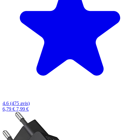
4.6 (475 avis)
6,79 €
7,99 €