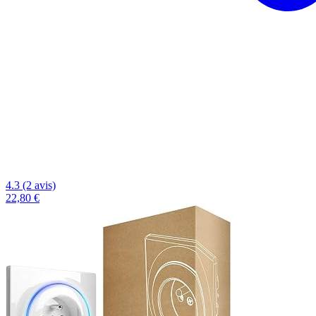
4.3 (2 avis)
22,80 €