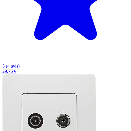
3 (4 avis)
29,75 €