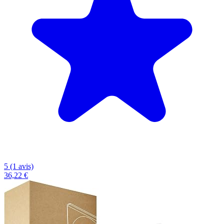
5 (1 avis)
36,22 €