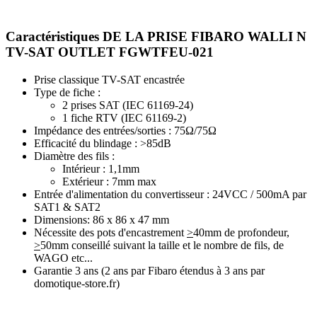
Caractéristiques DE LA PRISE FIBARO WALLI N
TV-SAT OUTLET FGWTFEU-021
Prise classique TV-SAT encastrée
Type de fiche :
2 prises SAT (IEC 61169-24)
1 fiche RTV (IEC 61169-2)
Impédance des entrées/sorties : 75Ω/75Ω
Efficacité du blindage : >85dB
Diamètre des fils :
Intérieur : 1,1mm
Extérieur : 7mm max
Entrée d'alimentation du convertisseur : 24VCC / 500mA par
SAT1 & SAT2
Dimensions: 86 x 86 x 47 mm
Nécessite des pots d'encastrement
>
40mm de profondeur,
>
50mm conseillé suivant la taille et le nombre de fils, de
WAGO etc...
Garantie 3 ans
(2 ans par Fibaro étendus à 3 ans par
domotique-store.fr)