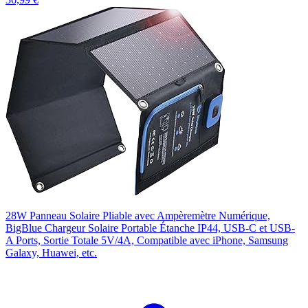
28W Panneau Solaire Pliable avec Ampèremètre Numérique,
BigBlue Chargeur Solaire Portable Étanche IP44, USB-C et USB-
A Ports, Sortie Totale 5V/4A, Compatible avec iPhone, Samsung
Galaxy, Huawei, etc.