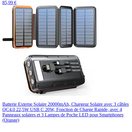
85,99 €
Batterie Externe Solaire 20000mAh, Chargeur Solaire avec 3 câbles
QC4.0 22,5W USB C 20W, Fonction de Charge Rapide, avec 4
Panneaux solaires et 3 Lampes de Poche LED pour Smartphones
(Orange)