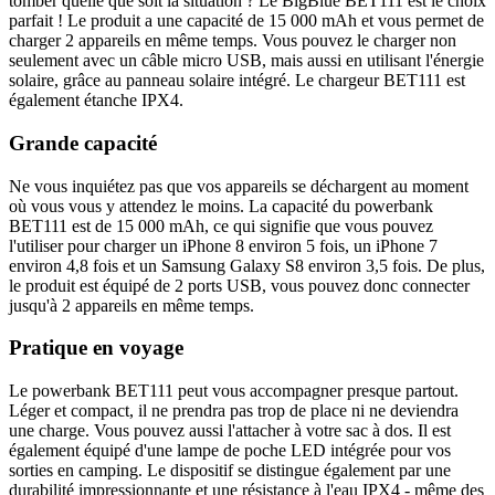
tomber quelle que soit la situation ? Le BigBlue BET111 est le choix
parfait ! Le produit a une capacité de 15 000 mAh et vous permet de
charger 2 appareils en même temps. Vous pouvez le charger non
seulement avec un câble micro USB, mais aussi en utilisant l'énergie
solaire, grâce au panneau solaire intégré. Le chargeur BET111 est
également étanche IPX4.
Grande capacité
Ne vous inquiétez pas que vos appareils se déchargent au moment
où vous vous y attendez le moins. La capacité du powerbank
BET111 est de 15 000 mAh, ce qui signifie que vous pouvez
l'utiliser pour charger un iPhone 8 environ 5 fois, un iPhone 7
environ 4,8 fois et un Samsung Galaxy S8 environ 3,5 fois. De plus,
le produit est équipé de 2 ports USB, vous pouvez donc connecter
jusqu'à 2 appareils en même temps.
Pratique en voyage
Le powerbank BET111 peut vous accompagner presque partout.
Léger et compact, il ne prendra pas trop de place ni ne deviendra
une charge. Vous pouvez aussi l'attacher à votre sac à dos. Il est
également équipé d'une lampe de poche LED intégrée pour vos
sorties en camping. Le dispositif se distingue également par une
durabilité impressionnante et une résistance à l'eau IPX4 - même des