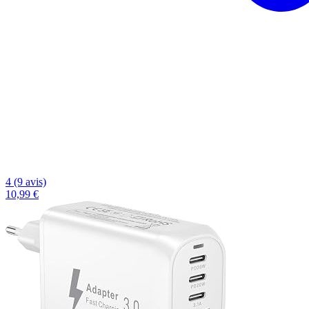
4 (9 avis)
10,99 €