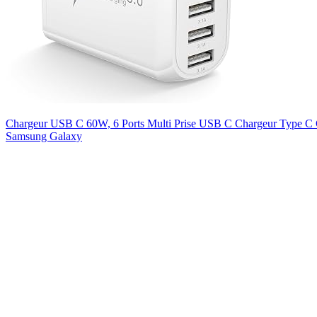
Chargeur USB C 60W, 6 Ports Multi Prise USB C Chargeur Type C C
Samsung Galaxy