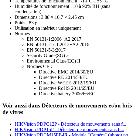
Températures de fonctionnement : -10°C à 55 °C
Humidité de fonctionnement : 10 à 90% RH (sans
condensation)
Dimensions : 3,88 × 10,7 × 2,45 cm
Poids : 83 g
Utilisation en intérieur uniquement
Normes :
EN 50131-1:2006+A2:2017
EN 50131-2-7-1:2012+A2:2016
EN 50131-5-3:2017
Security Grade(SG) 2
Environmental Class(EC) II
Normes CE :
Directive EMC 2014/30/EU
Directive RE 2014/53/EU
Directive WEEE 2012/19/EU
Directive RoHS 2011/65/EU
Directive battery 2006/66/EC
Voir aussi dans Détecteurs de mouvements et/ou bris
de vitres
HIKVision PDPC12P - Détecteur de mouvements sans f...
HIKVision PDP15P - Détecteur de mouvements sans fi...
HIKVision PDCM15PF-IR - Module "Caméra" (photo) po...