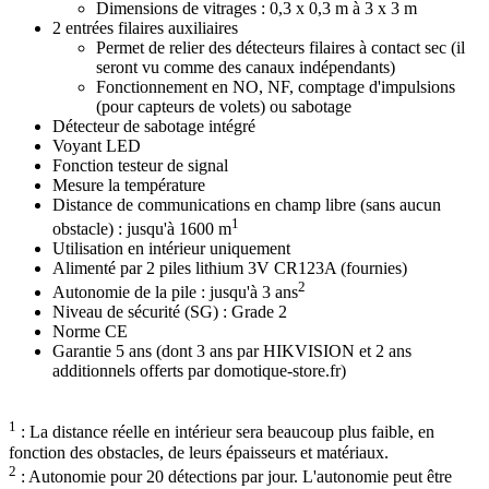
Dimensions de vitrages :
0,3 x 0,3 m à 3 x 3 m
2 entrées filaires auxiliaires
Permet de relier des détecteurs filaires à contact sec (il
seront vu comme des canaux indépendants)
Fonctionnement en NO, NF, comptage d'impulsions
(pour capteurs de volets) ou sabotage
Détecteur de sabotage intégré
Voyant LED
Fonction testeur de signal
Mesure la température
Distance de communications en champ libre (sans aucun
1
obstacle) : jusqu'à 1600 m
Utilisation en intérieur uniquement
Alimenté par 2 piles lithium 3V CR123A (fournies)
2
Autonomie de la pile : jusqu'à 3 ans
Niveau de sécurité (SG) : Grade 2
Norme CE
Garantie 5 ans (dont 3 ans par HIKVISION et 2 ans
additionnels offerts par domotique-store.fr)
1
: La distance réelle en intérieur sera beaucoup plus faible, en
fonction des obstacles, de leurs épaisseurs et matériaux.
2
: Autonomie pour 20 détections par jour. L'autonomie peut être