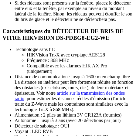
Si des rideaux sont présents sur la fenêtre, placez le détecteur
entre eux et la fenêtre, par exemple au niveau du montant
latéral de la fenêtre. Sinon, les rideaux peuvent étouffer le son
du bris de glace et le détecteur ne se déclenchera pas.
Caractéristiques du DÉTECTEUR DE BRIS DE
VITRE HIKVISION DS-PDBG8-EG2-WE
Technologie sans fil :
HIKVision Tri-X avec cryptage AES128
Fréquence : 868 MHz
Compatible avec les alarmes HIK AX Pro
(uniquement)
Distance de communication : jusqu'à 1600 m en champ libre.
La distance en intérieur peut être fortement réduite en fonction
des obstacles (ex : cloisons, murs, etc.), de leur matériaux et
épaisseurs. Voir notre
article sur la transmission des ondes
radio
pour estimer les distances réelles d'émission (l'article
traite du Z-Wave mais les contraintes sont similaires avec la
technologie Tri-X à 868 MHz).
Alimentation : 2 piles au lithium 3V CR123A (fournies)
Autonomie : Jusqu'à 3 ans (avec 20 détections par jour)
Détecteur de sabotage : OUI
Voyant : LED RVB