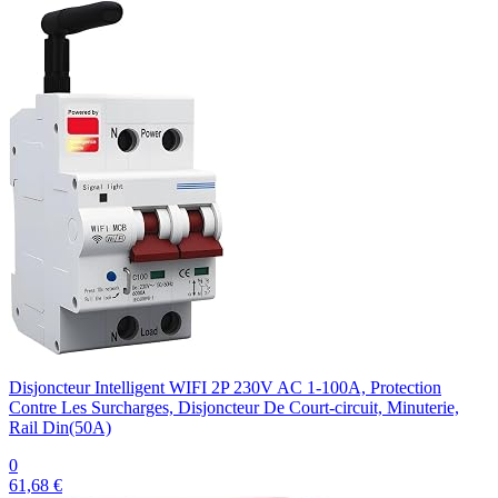
Disjoncteur Intelligent WIFI 2P 230V AC 1-100A, Protection
Contre Les Surcharges, Disjoncteur De Court-circuit, Minuterie,
Rail Din(50A)
0
61,68 €