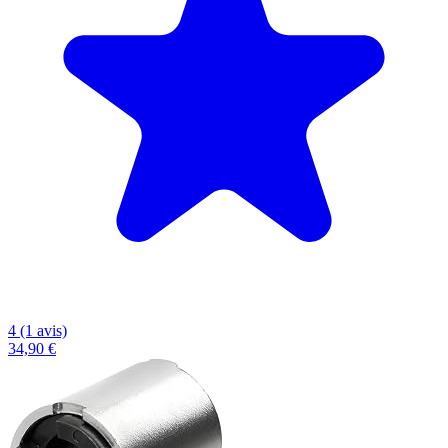
4 (1 avis)
34,90 €