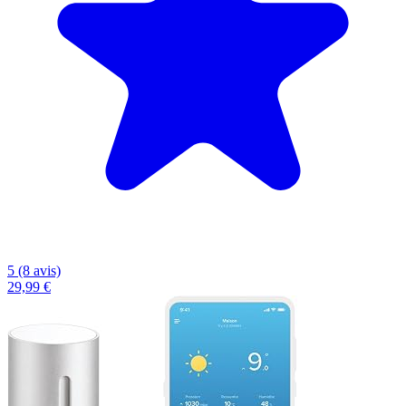
5 (8 avis)
29,99 €