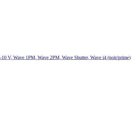
s 0-10 V, Wave 1PM, Wave 2PM, Wave Shutter, Wave i4 (noir/prime)