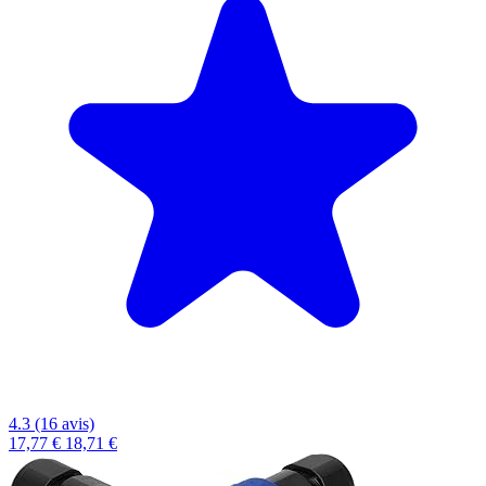
4.3 (16 avis)
17,77 €
18,71 €