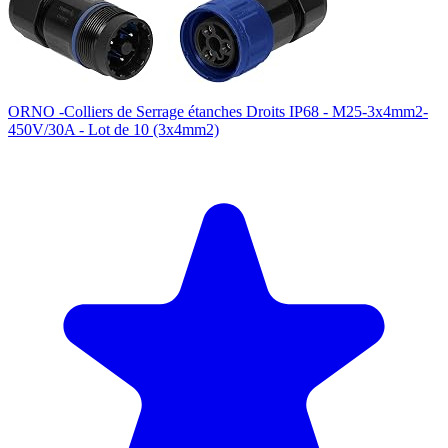
ORNO -Colliers de Serrage étanches Droits IP68 - M25-3x4mm2-
450V/30A - Lot de 10 (3x4mm2)