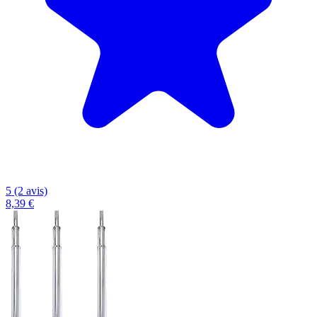
5 (2 avis)
8,39 €