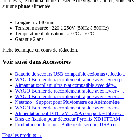
tournevis) le fil ou la borne à tester. Si le voyant s'allume, vous êtes
sur une
phase
alimentée.
Longueur : 140 mm
Tension mesurée : 220 à 250V (50Hz à 500Hz)
Température d'utilisation : -10°C à 50°C
Garantie 2 ans
.
Fiche technique en cours de rédaction.
Voir aussi dans Accessoires
Batterie de secours USB compatible eedomus+, Jeedo...
WAGO Bornier de raccordement rapide avec levier (p...
Aimant autocollant ultra-plat compatible avec déte...
WAGO Bornier de raccordement rapide avec levier - ...
WAGO Bornier de raccordement rapide avec levier - ...
Netatmo - Support pour Pluviomètre ou Anémomètre
WAGO Bornier de raccordement rapide avec levier - ...
Alimentation rail DIN 12V 1,25A compatible Fibaro ...
Bras de fixation pour détecteur Pyronix XD10TTAM
Produit reconditionné : Batterie de secours USB co...
Tous les produits →