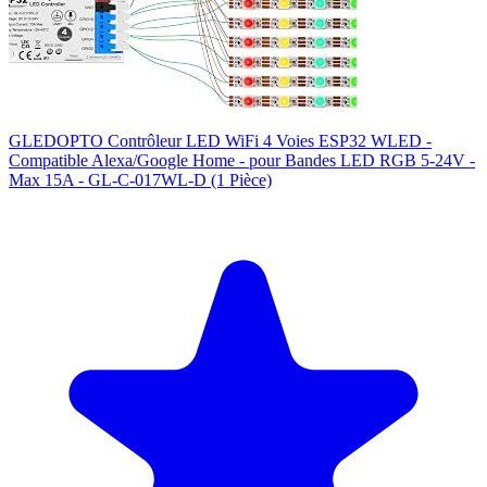
GLEDOPTO Contrôleur LED WiFi 4 Voies ESP32 WLED -
Compatible Alexa/Google Home - pour Bandes LED RGB 5-24V -
Max 15A - GL-C-017WL-D (1 Pièce)