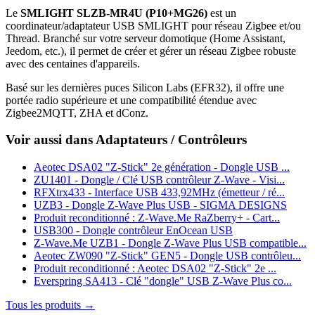
Le
SMLIGHT SLZB-MR4U (P10+MG26)
est un
coordinateur/adaptateur USB SMLIGHT pour réseau Zigbee et/ou
Thread. Branché sur votre serveur domotique (Home Assistant,
Jeedom, etc.), il permet de créer et gérer un réseau Zigbee robuste
avec des centaines d'appareils.
Basé sur les dernières puces Silicon Labs (EFR32), il offre une
portée radio supérieure et une compatibilité étendue avec
Zigbee2MQTT, ZHA et dConz.
Voir aussi dans Adaptateurs / Contrôleurs
Aeotec DSA02 "Z-Stick" 2e génération - Dongle USB ...
ZU1401 - Dongle / Clé USB contrôleur Z-Wave - Visi...
RFXtrx433 - Interface USB 433,92MHz (émetteur / ré...
UZB3 - Dongle Z-Wave Plus USB - SIGMA DESIGNS
Produit reconditionné : Z‑Wave.Me RaZberry+ - Cart...
USB300 - Dongle contrôleur EnOcean USB
Z-Wave.Me UZB1 - Dongle Z-Wave Plus USB compatible...
Aeotec ZW090 "Z-Stick" GEN5 - Dongle USB contrôleu...
Produit reconditionné : Aeotec DSA02 "Z-Stick" 2e ...
Everspring SA413 - Clé "dongle" USB Z-Wave Plus co...
Tous les produits →