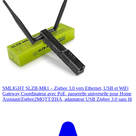
SMLIGHT SLZB-MR1 – Zigbee 3.0 vers Ethernet, USB et WiFi
Gateway Coordinateur avec PoE, passerelle universelle pour Home
Assistant/Zigbee2MQTT/ZHA, adaptateur USB Zigbee 3.0 sans fil