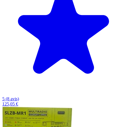
5 (8 avis)
125,05 €