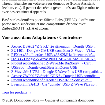
Thread. Branché sur votre serveur domotique (Home Assistant,
Jeedom, etc.), il permet de créer et gérer un réseau Zigbee robuste
avec des centaines d'appareils.
Basé sur les dernières puces Silicon Labs (EFR32), il offre une
portée radio supérieure et une compatibilité étendue avec
Zigbee2MQTT, ZHA et dConz.
Voir aussi dans Adaptateurs / Contrôleurs
Aeotec DSA02 "Z-Stick" 2e génération - Dongle USB ...
ZU1401 - Dongle / Clé USB contrôleur Z-Wave - Visi...
RFXtrx433 - Interface USB 433,92MHz (émetteur / ré...
UZB3 - Dongle Z-Wave Plus USB - SIGMA DESIGNS
Produit reconditionné : Z‑Wave.Me RaZberry+ - Cart...
USB300 - Dongle contrôleur EnOcean USB
Z-Wave.Me UZB1 - Dongle Z-Wave Plus USB compatible...
Aeotec ZW090 "Z-Stick" GEN5 - Dongle USB contrôleu...
Produit reconditionné : Aeotec DSA02 "Z-Stick" 2e ...
Everspring SA413 - Clé "dongle" USB Z-Wave Plus co...
Tous les produits →
© 2026 Domotique Store — Guides et comparatifs domotique