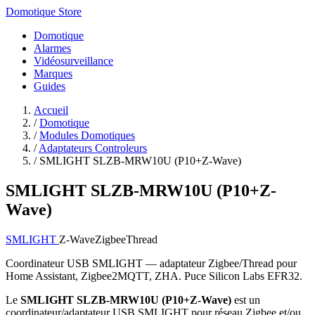
Domotique Store
Domotique
Alarmes
Vidéosurveillance
Marques
Guides
Accueil
/
Domotique
/
Modules Domotiques
/
Adaptateurs Controleurs
/
SMLIGHT SLZB-MRW10U (P10+Z-Wave)
SMLIGHT SLZB-MRW10U (P10+Z-
Wave)
SMLIGHT
Z-Wave
Zigbee
Thread
Coordinateur USB SMLIGHT — adaptateur Zigbee/Thread pour
Home Assistant, Zigbee2MQTT, ZHA. Puce Silicon Labs EFR32.
Le
SMLIGHT SLZB-MRW10U (P10+Z-Wave)
est un
coordinateur/adaptateur USB SMLIGHT pour réseau Zigbee et/ou