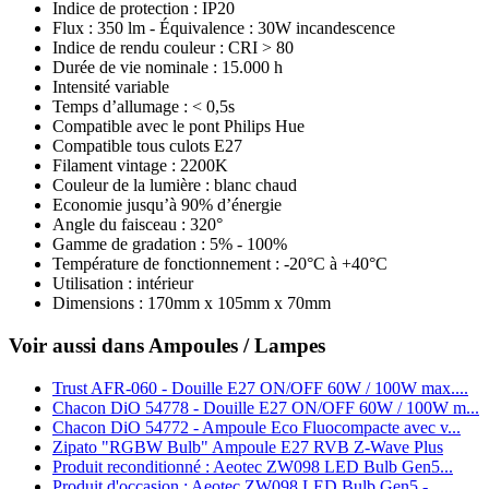
Indice de protection : IP20
Flux : 350 lm - Équivalence : 30W incandescence
Indice de rendu couleur : CRI > 80
Durée de vie nominale : 15.000 h
Intensité variable
Temps d’allumage : < 0,5s
Compatible avec le pont Philips Hue
Compatible tous culots E27
Filament vintage : 2200K
Couleur de la lumière : blanc chaud
Economie jusqu’à 90% d’énergie
Angle du faisceau : 320°
Gamme de gradation : 5% - 100%
Température de fonctionnement : -20°C à +40°C
Utilisation : intérieur
Dimensions : 170mm x 105mm x 70mm
Voir aussi dans Ampoules / Lampes
Trust AFR-060 - Douille E27 ON/OFF 60W / 100W max....
Chacon DiO 54778 - Douille E27 ON/OFF 60W / 100W m...
Chacon DiO 54772 - Ampoule Eco Fluocompacte avec v...
Zipato "RGBW Bulb" Ampoule E27 RVB Z-Wave Plus
Produit reconditionné : Aeotec ZW098 LED Bulb Gen5...
Produit d'occasion : Aeotec ZW098 LED Bulb Gen5 - ...