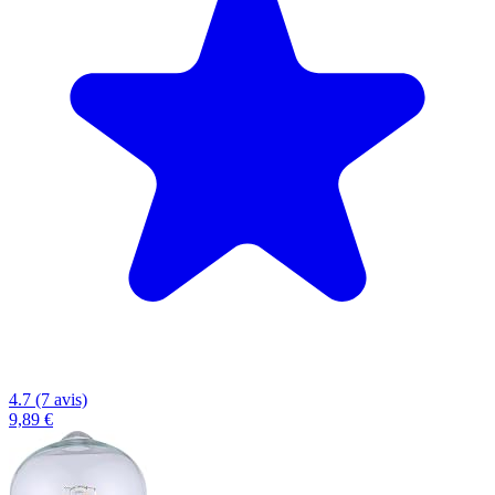
4.7 (7 avis)
9,89 €