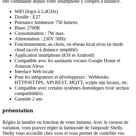
être
commandé depuis votre smartphone
y compris
à distance.
WiFi
(b/g/n à 2,4GHz)
Douille : E27
Puissance lumineuse
750 lumens
Blanc 2700K
Consommation : 7W max.
Alimentation : 230V 50Hz
Fonctionnement, au choix, en réseau local et/ou en mode
cloud (accès à distance simplifié)
Application smartphone
(
iOS
et
Android
)
Compatible avec les
assistants vocaux Google Home et
Amazon Alexa
Interface Web locale
Pour les intégrateurs et développeurs : Webhooks
HTTP/HTTPS,
API REST, MQTT, scripts mjs locaux, etc.
Compatible avec certains systèmes domotiques (voir section
compatibilités)
Garantie 2 ans
présentation
Réglez la lumière en fonction de votre humeur. Avec le curseur de
variation, vous pouvez régler la luminosité de l'ampoule Shelly.
Shelly vous accueille chez vous et vous permet de contrôler vos