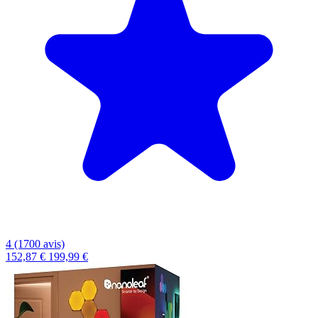
4 (1700 avis)
152,87 €
199,99 €