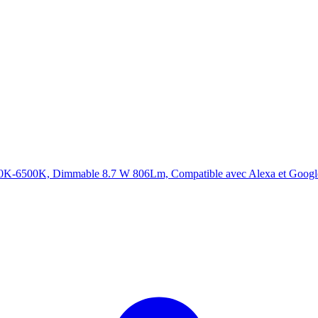
0K-6500K, Dimmable 8.7 W 806Lm, Compatible avec Alexa et Googl