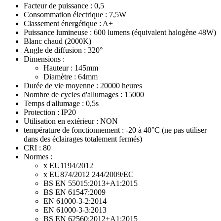
Facteur de puissance : 0,5
Consommation électrique : 7,5W
Classement énergétique : A+
Puissance lumineuse : 600 lumens (équivalent halogène 48W)
Blanc chaud (2000K)
Angle de diffusion : 320°
Dimensions :
Hauteur : 145mm
Diamètre : 64mm
Durée de vie moyenne : 20000 heures
Nombre de cycles d'allumages : 15000
Temps d'allumage : 0,5s
Protection : IP20
Utilisation en extérieur : NON
température de fonctionnement : -20 à 40°C (ne pas utiliser
dans des éclairages totalement fermés)
CRI : 80
Normes :
x EU1194/2012
x EU874/2012 244/2009/EC
BS EN 55015:2013+A1:2015
BS EN 61547:2009
EN 61000-3-2:2014
EN 61000-3-3:2013
BS EN 62560:2012+A1:2015