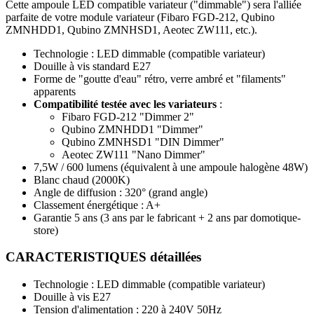
Cette ampoule LED compatible variateur ("dimmable") sera l'alliée
parfaite de votre module variateur (Fibaro FGD-212, Qubino
ZMNHDD1, Qubino ZMNHSD1, Aeotec ZW111, etc.).
Technologie : LED dimmable (compatible variateur)
Douille à vis standard E27
Forme de "goutte d'eau" rétro, verre ambré et "filaments"
apparents
Compatibilité testée avec les variateurs
:
Fibaro FGD-212 "Dimmer 2"
Qubino ZMNHDD1 "Dimmer"
Qubino ZMNHSD1 "DIN Dimmer"
Aeotec ZW111 "Nano Dimmer"
7,5W / 600 lumens
(équivalent à une ampoule halogène 48W)
Blanc chaud (2000K)
Angle de diffusion : 320° (grand angle)
Classement énergétique : A+
Garantie 5 ans
(3 ans par le fabricant + 2 ans par domotique-
store)
CARACTERISTIQUES détaillées
Technologie : LED dimmable (compatible variateur)
Douille à vis E27
Tension d'alimentation : 220 à 240V 50Hz