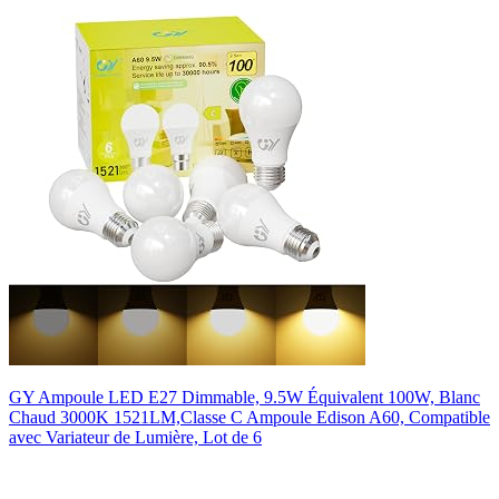
GY Ampoule LED E27 Dimmable, 9.5W Équivalent 100W, Blanc
Chaud 3000K 1521LM,Classe C Ampoule Edison A60, Compatible
avec Variateur de Lumière, Lot de 6