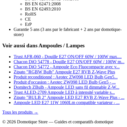
BS EN 62471:2008
BS EN 62493:2010
RoHS
CE
ErP
Garantie 5 ans (3 ans par le fabricant + 2 ans par domotique-
store)
Voir aussi dans Ampoules / Lampes
Trust AFR-060 - Douille E27 ON/OFF 60W / 100W max....
Chacon DiO 54778 - Douille E27 ON/OFF 60W / 100W m...
Chacon DiO 54772 - Ampoule Eco Fluocompacte avec v...
Zipato "RGBW Bulb" Ampoule E27 RVB Z-Wave Plus
Produit reconditionné : Aeotec ZW098 LED Bulb Gen5...
Produit d'occasion : Aeotec ZW098 LED Bulb Gen5 - ...
Domitech ZBulb - Ampoule LED sans fil dimmable Z-W...
Trust ALED-2709 Ampoule LED à intensité variable s...
Zipato "BULB 2" Ampoule LED E27 RVB Z-Wave Plus - ...
Ampoule LED E27 11W 1060Lm compatible variateur - ...
Tous les produits →
© 2026 Domotique Store — Guides et comparatifs domotique