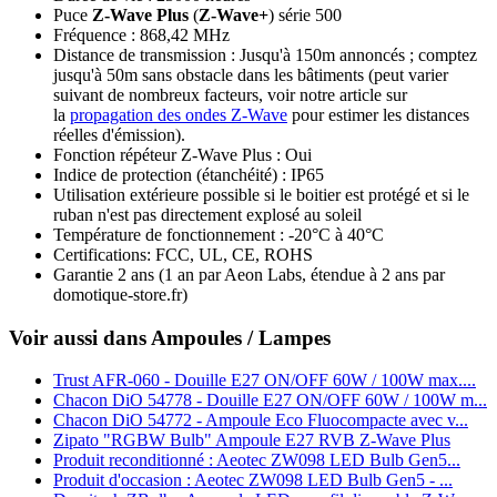
Puce
Z‑Wave Plus
(
Z-Wave+
) série 500
Fréquence : 868,42 MHz
Distance de transmission : Jusqu'à 150m annoncés ; comptez
jusqu'à 50m sans obstacle dans les bâtiments (peut varier
suivant de nombreux facteurs, voir notre article sur
la
propagation des ondes Z-Wave
pour estimer les distances
réelles d'émission).
Fonction répéteur Z‑Wave Plus : Oui
Indice de protection (étanchéité) : IP65
Utilisation extérieure possible si le boitier est protégé et si le
ruban n'est pas directement explosé au soleil
Température de fonctionnement : -20°C à 40°C
Certifications: FCC, UL, CE, ROHS
Garantie 2 ans
(1 an par Aeon Labs, étendue à 2 ans par
domotique-store.fr)
Voir aussi dans Ampoules / Lampes
Trust AFR-060 - Douille E27 ON/OFF 60W / 100W max....
Chacon DiO 54778 - Douille E27 ON/OFF 60W / 100W m...
Chacon DiO 54772 - Ampoule Eco Fluocompacte avec v...
Zipato "RGBW Bulb" Ampoule E27 RVB Z-Wave Plus
Produit reconditionné : Aeotec ZW098 LED Bulb Gen5...
Produit d'occasion : Aeotec ZW098 LED Bulb Gen5 - ...