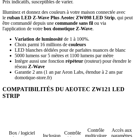
Prix indicatifs, susceptibles de varier.
Illuminez et donnez des couleurs à votre maison connectée avec
le
ruban LED Z-Wave Plus Aeotec ZW098 LED Strip
, qui peut
être commandé depuis une
commande sans fil
ou via
l'application de votre
box domotique Z-Wave
.
Variation de luminosité
de 1 à 100%.
Choix parmi 16 millions de
couleurs
LED blanches dédiées pour de parfaites nuances de blanc
5000 lumens sur 5 mètres et 1100 lumens par mètre
Intègre aussi une fonction
répéteur
(routeur) pour étendre le
réseau
Z-Wave
Garantie 2 ans
(1 an par Aeon Labs, étendue à 2 ans par
domotique-store.fr)
COMPATIBILITÉS DU AEOTEC ZW121 LED
STRIP
Contrôle
Accès aux
Box / logiciel
Contrôle
Inclusion
multicolore
paramètres