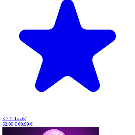
3.7 (20 avis)
62,99 €
69,99 €