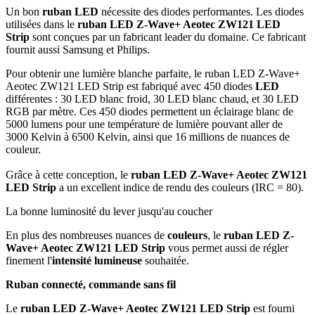
Un bon
ruban LED
nécessite des diodes performantes. Les diodes
utilisées dans le
ruban LED Z-Wave+ Aeotec ZW121 LED
Strip
sont conçues par un fabricant leader du domaine. Ce fabricant
fournit aussi Samsung et Philips.
Pour obtenir une lumière blanche parfaite, le ruban LED Z-Wave+
Aeotec ZW121 LED Strip est fabriqué avec
450
diodes
LED
différentes : 30 LED blanc froid, 30 LED blanc chaud, et 30 LED
RGB par mètre.
Ces 450 diodes permettent un éclairage blanc de
5000 lumens pour une température de lumière pouvant aller de
3000 Kelvin à 6500 Kelvin, ainsi que
16 millions de nuances de
couleur.
Grâce à cette conception, le
ruban LED Z-Wave+ Aeotec ZW121
LED Strip
a un excellent indice de rendu des couleurs (IRC = 80).
La bonne luminosité du lever jusqu'au coucher
En plus des nombreuses nuances de
couleurs
,
le
ruban LED Z-
Wave+ Aeotec ZW121 LED Strip
vous permet aussi de régler
finement l'
intensité lumineuse
souhaitée.
Ruban connecté, commande sans fil
Le
ruban LED Z-Wave+ Aeotec ZW121 LED Strip
est fourni