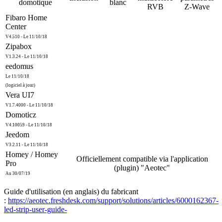
domotique
blanc
RVB
Z-Wave
Fibaro Home
Center
V4.510 - Le 11/10/18
Zipabox
V1.3.24 - Le 11/10/18
eedomus
Le 11/10/18
(logiciel à jour)
Vera UI7
V1.7.4000 - Le 11/10/18
Domoticz
V4.10059 - Le 11/10/18
Jeedom
V3.2.11 - Le 11/10/18
Homey / Homey
Officiellement compatible via l'application
Pro
(plugin) "Aeotec"
Au 30/07/19
Guide d'utilisation (en anglais) du fabricant
:
https://aeotec.freshdesk.com/support/solutions/articles/6000162367-
led-strip-user-guide-