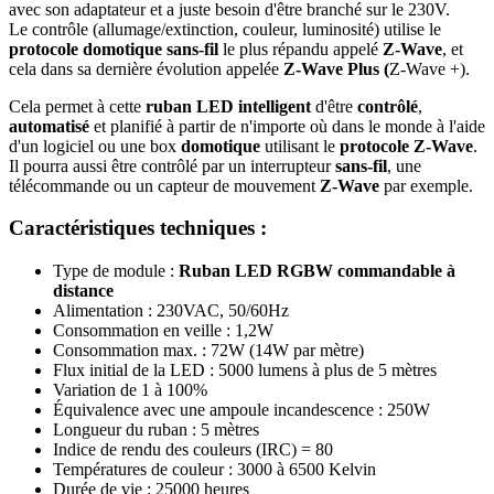
avec son adaptateur et a juste besoin d'être branché sur le 230V.
Le contrôle (allumage/extinction, couleur, luminosité) utilise le
protocole domotique sans-fil
le plus répandu appelé
Z-Wave
, et
cela dans sa dernière évolution appelée
Z-Wave Plus (
Z‑Wave +).
Cela permet à cette
ruban LED intelligent
d'être
contrôlé
,
automatisé
et planifié à partir de n'importe où dans le monde à l'aide
d'un logiciel ou une box
domotique
utilisant le
protocole Z-Wave
.
Il pourra aussi être contrôlé par un interrupteur
sans-fil
, une
télécommande ou un capteur de mouvement
Z-Wave
par exemple.
Caractéristiques techniques :
Type de module :
Ruban LED RGBW commandable à
distance
Alimentation :
230VAC, 50/60Hz
Consommation en veille : 1,2W
Consommation max. : 72W (14W par mètre)
Flux initial de la LED : 5000 lumens à plus de 5 mètres
Variation de 1 à 100%
Équivalence avec une ampoule incandescence : 250W
Longueur du ruban : 5 mètres
Indice de rendu des couleurs (IRC) = 80
Températures de couleur : 3000 à 6500 Kelvin
Durée de vie : 25000 heures