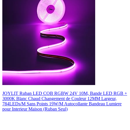
JOYLIT Ruban LED COB RGBW 24V 10M, Bande LED RGB +
3000K Blanc Chaud Changement de Couleur 12MM Largeur,
784LEDs/M Sans Points 19W/M Autocollante Bandeau Lumiere
pour Interieur Maison (Ruban Seul)