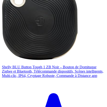
Shelly BLU Button Tough 1 ZB Noir – Bouton de Domituque
Zigbee et Bluetooth, Télécommande dispositifs, Scènes intelligents,
Multi-clic, IP64, Cryptage Robuste, Commande à Distance app