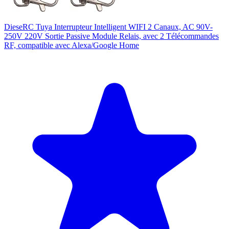
DieseRC Tuya Interrupteur Intelligent WIFI 2 Canaux, AC 90V-
250V 220V Sortie Passive Module Relais, avec 2 Télécommandes
RF, compatible avec Alexa/Google Home