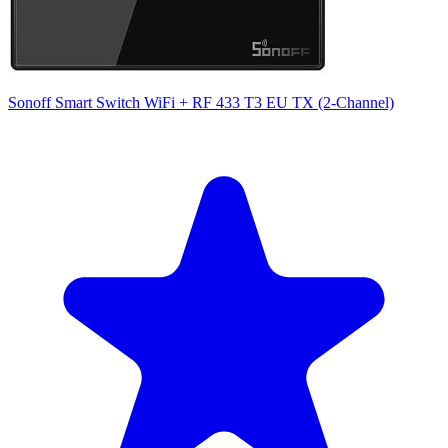
Sonoff Smart Switch WiFi + RF 433 T3 EU TX (2-Channel)