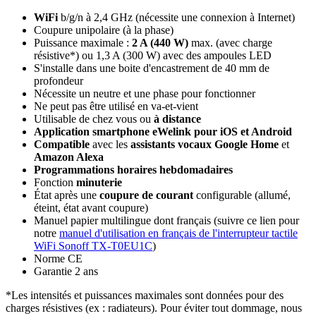
WiFi
b/g/n à 2,4 GHz (nécessite une connexion à Internet)
Coupure unipolaire (à la phase)
Puissance maximale :
2 A (440 W)
max. (avec charge
résistive*) ou 1,3 A (300 W) avec des ampoules LED
S'installe dans une boite d'encastrement de 40 mm de
profondeur
Nécessite un neutre et une phase pour fonctionner
Ne peut pas être utilisé en va-et-vient
Utilisable de chez vous ou
à distance
Application smartphone eWelink pour iOS et Android
Compatible
avec les
assistants vocaux
Google Home
et
Amazon Alexa
Programmations horaires hebdomadaires
Fonction
minuterie
État après une
coupure de courant
configurable
(allumé,
éteint, état avant coupure)
Manuel papier multilingue dont français (suivre ce lien pour
notre
manuel d'utilisation en français de l'interrupteur tactile
WiFi Sonoff TX-T0EU1C
)
Norme CE
Garantie 2 ans
*Les intensités et puissances maximales sont données pour des
charges résistives (ex : radiateurs). Pour éviter tout dommage, nous