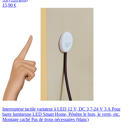
15,90 €
Interrupteur tactile variateur à LED 12 V, DC 3,7-24 V 3 A Pour
barre lumineuse LED Smart Home, Pénètre le bois, le verre, etc.
Montage caché Pas de trous nécessaires (blanc)