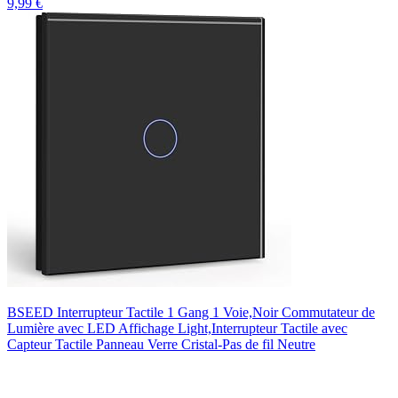
9,99 €
BSEED Interrupteur Tactile 1 Gang 1 Voie,Noir Commutateur de
Lumière avec LED Affichage Light,Interrupteur Tactile avec
Capteur Tactile Panneau Verre Cristal-Pas de fil Neutre