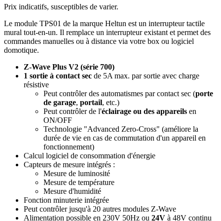
Prix indicatifs, susceptibles de varier.
Le module TPS01 de la marque Heltun est un interrupteur tactile
mural tout-en-un. Il remplace un interrupteur existant et permet des
commandes manuelles ou à distance via votre box ou logiciel
domotique.
Z-Wave Plus V2 (série 700)
1 sortie à contact sec
de 5A max. par sortie avec charge
résistive
Peut contrôler des automatismes par contact sec (
porte
de garage
,
portail
, etc.)
Peut contrôler de l'
éclairage ou des appareils
en
ON/OFF
Technologie "Advanced
Zero-Cross
" (améliore la
durée de vie en cas de commutation d'un appareil en
fonctionnement)
Calcul logiciel de consommation d'énergie
Capteurs de mesure intégrés :
Mesure de luminosité
Mesure de température
Mesure d'humidité
F
onction minuterie intégrée
Peut contrôler jusqu'à 20 autres modules Z-Wave
Alimentation possible en
230V
50Hz ou
24V
à 48V continu