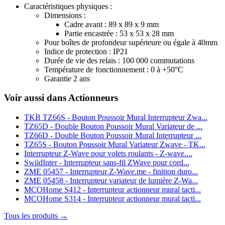
Caractéristiques physiques :
Dimensions :
Cadre avant : 89 x 89 x 9 mm
Partie encastrée : 53 x 53 x 28 mm
Pour boîtes de profondeur supérieure ou égale à 40mm
Indice de protection : IP21
Durée de vie des relais : 100 000 commutations
Température de fonctionnement : 0 à +50°C
Garantie 2 ans
Voir aussi dans Actionneurs
TKB TZ66S - Bouton Poussoir Mural Interrupteur Zwa...
TZ65D - Double Bouton Poussoir Mural Variateur de ...
TZ66D - Double Bouton Poussoir Mural Interrupteur ...
TZ65S - Bouton Poussoir Mural Variateur Zwave - TK...
Interrupteur Z-Wave pour volets roulants - Z-wave....
SwiidInter - Interrupteur sans-fil ZWave pour cord...
ZME 05457 - Interrupteur Z-Wave.me - finition duro...
ZME 05458 - Interrupteur variateur de lumière Z-Wa...
MCOHome S412 - Interrupteur actionneur mural tacti...
MCOHome S314 - Interrupteur actionneur mural tacti...
Tous les produits →