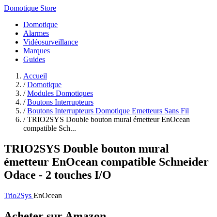
Domotique Store
Domotique
Alarmes
Vidéosurveillance
Marques
Guides
Accueil
/
Domotique
/
Modules Domotiques
/
Boutons Interrupteurs
/
Boutons Interrupteurs Domotique Emetteurs Sans Fil
/
TRIO2SYS Double bouton mural émetteur EnOcean
compatible Sch...
TRIO2SYS Double bouton mural
émetteur EnOcean compatible Schneider
Odace - 2 touches I/O
Trio2Sys
EnOcean
Acheter sur Amazon