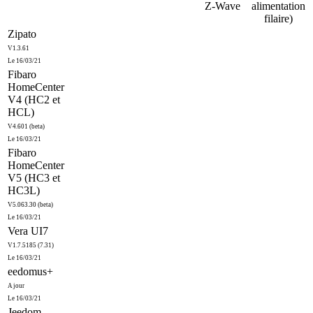
Z-Wave
alimentation
filaire)
Zipato
V1.3.61
Le 16/03/21
Fibaro
HomeCenter
V4 (HC2 et
HCL)
V4.601 (beta)
Le 16/03/21
Fibaro
HomeCenter
V5 (HC3 et
HC3L)
V5.063.30 (beta)
Le 16/03/21
Vera UI7
V1.7.5185 (7.31)
Le 16/03/21
eedomus+
A jour
Le 16/03/21
Jeedom