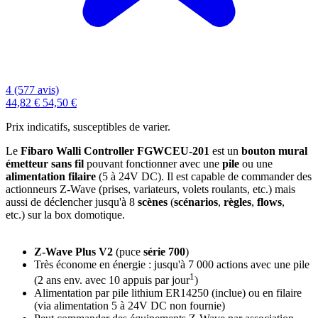
4 (577 avis)
44,82 €
54,50 €
Prix indicatifs, susceptibles de varier.
Le
Fibaro Walli Controller FGWCEU-201
est un
bouton mural
émetteur sans fil
pouvant fonctionner avec une
pile
ou une
alimentation filaire
(5 à 24V DC). Il est capable de commander des
actionneurs Z-Wave (prises, variateurs, volets roulants, etc.) mais
aussi de déclencher jusqu'à 8
scènes
(
scénarios
,
règles
,
flows
,
etc.)
sur la box domotique.
Z-Wave Plus V2
(puce
série 700
)
Très économe en énergie : jusqu'à 7 000 actions avec une pile
1
(2 ans env. avec 10 appuis par jour
)
Alimentation par pile lithium ER14250 (inclue) ou en filaire
(via alimentation 5 à 24V DC non fournie)