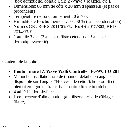
(box
domotique
, dongle USB
Z-Wave
+ logiciel, etc.).
Dimensions: 86 mm de côté x 20 mm d'épaisseur (et pas de
profondeur)
Température de fonctionnement : 0 à 40°C
Humidité de fonctionnement : 10 à 90% (sans condensation)
Normes CE : RoHS 2011/65/EU, RoHS 2015/863, RED
2014/53/EU
Garantie 3 ans
(2 ans par Fibaro étendus à 3 ans par
domotique-store.fr)
Contenu de la boite
:
Bouton mural Z-Wave Walli Controller FGWCEU-201
Manuel d'installation rapide (manuel détaillé en anglais
disponible sur l'onglet "Notices" de cette fiche produit et
bientôt en ligne en français sur notre site de tutoriel).
4 adhésifs double-face
1 connecteur d'alimentation (à utiliser en cas de câblage
filaire)