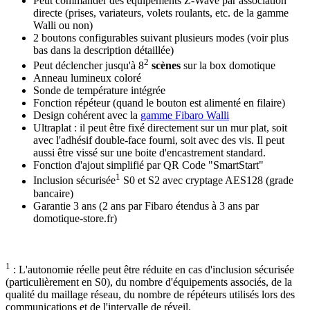
Peut commander des équipements Z-Wave par association
directe (prises, variateurs, volets roulants, etc. de la gamme
Walli ou non)
2 boutons configurables suivant plusieurs modes (voir plus
bas dans la description détaillée)
2
Peut déclencher jusqu'à 8
scènes
sur la box domotique
Anneau lumineux coloré
Sonde de température intégrée
Fonction répéteur (quand le bouton est alimenté en filaire)
Design cohérent avec la
gamme Fibaro Walli
Ultraplat : il peut être fixé directement sur un mur plat, soit
avec l'adhésif double-face fourni, soit avec des vis. Il peut
aussi être vissé sur une boite d'encastrement standard.
Fonction d'ajout simplifié par QR Code "SmartStart"
1
Inclusion sécurisée
S0 et S2 avec cryptage AES128 (grade
bancaire)
Garantie 3 ans
(2 ans par Fibaro étendus à 3 ans par
domotique-store.fr)
1
: L'autonomie réelle peut être réduite en cas d'inclusion sécurisée
(particulièrement en S0), du nombre d'équipements associés, de la
qualité du maillage réseau, du nombre de répéteurs utilisés lors des
communications et de l'intervalle de réveil.