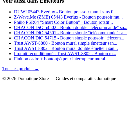
Voir aussi dans Emetteurs
DUWI 05443 Everlux - Bouton poussoir mural sans fi...
Z‑Wave.Me (ZME) 05443 Everlux - Bouton poussoir mu...
Philio PSR04 "Smart Color Button" - Bouton rotatif...
CHACON DiO 54502 - Bouton double "télécommande" sa...
CHACON DiO 54501 - Bouton simple "télécommande" sa...
CHACON DiO 54715 - Bouton simple poussoir "télécom...
Trust AWST-8800 - Bouton mural simple émetteur san...
Trust AWST-8802 - Bouton mural double émetteur san...
Produit reconditionné : Trust AWST-8802 - Bouton m...
Finition cadre + bouton(s) pour interrupteur mural...
Tous les produits →
© 2026 Domotique Store — Guides et comparatifs domotique