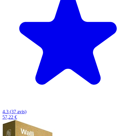
4.3 (37 avis)
57,22 €