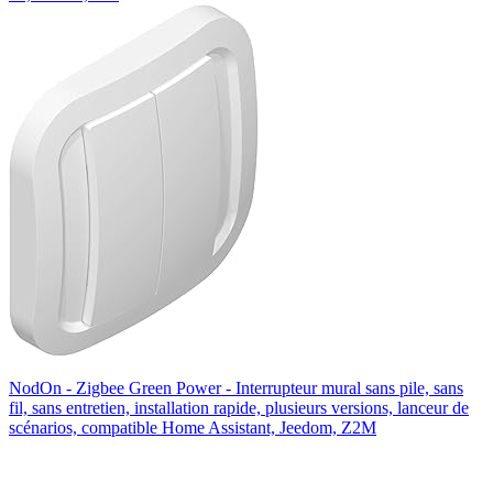
NodOn - Zigbee Green Power - Interrupteur mural sans pile, sans
fil, sans entretien, installation rapide, plusieurs versions, lanceur de
scénarios, compatible Home Assistant, Jeedom, Z2M