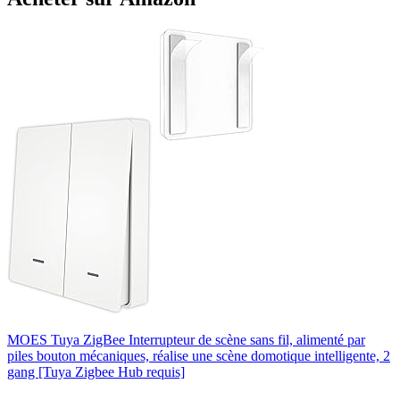
MOES Tuya ZigBee Interrupteur de scène sans fil, alimenté par
piles bouton mécaniques, réalise une scène domotique intelligente, 2
gang [Tuya Zigbee Hub requis]