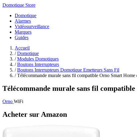
Domotique Store
Domotique
Alarmes
Vidéosurveillance
Marques
Guides
Accueil
/
Domotique
/
Modules Domotiques
/
Boutons Interrupteurs
/
Boutons Interrupteurs Domotique Emetteurs Sans Fil
/
Télécommande murale sans fil compatible Orno Smart Home e
Télécommande murale sans fil compatib
Orno
WiFi
Acheter sur Amazon