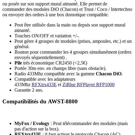
ou posée sur son support mural aimanté. Elle permet de
commander des modules DiO (Chacon) et Trust / Coco / Intertechno
ou envoyer des ordres à une box domotique compatible.
Peut être utilisée dans la main ou depuis son support mural
aimanté.
Touches ON/OFF et variation +/-.
Peut gérer 4 groupes de modules (prises, ampoules, etc.) et un
général.
Bouton pour commander les 4 groupes simultanément (ordres
envoyés séquentiellement) .
Pile
très économique CR2450 (<2,5€)
Portée 30m env. en champs libre (sans obstacle).
Radio 433Mhz compatible avec la gamme
Chacon DiO
.
Compatible avec les adaptateurs
433Mhz
RFXtrx433E
et
ZiBlue RFPlayer RFP1000
Garantie 2 ans
.
Compatibilités du AWST-8800
MyFox / Evology
: Peut télécommander des modules (mais
pas d'action sur la box).
RFXtrx433E
: il faut activer le protocole Chacon (AC).