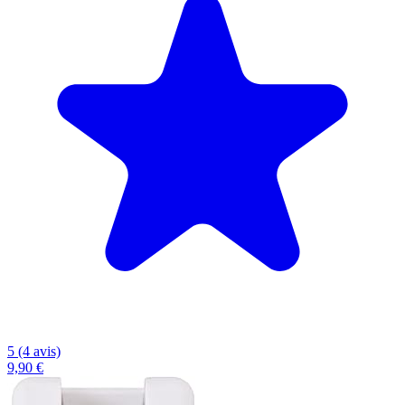
5 (4 avis)
9,90 €