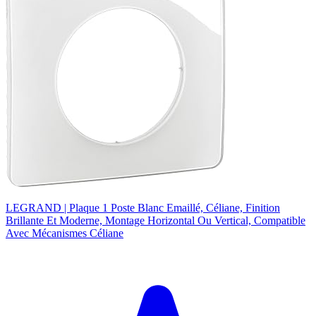
LEGRAND | Plaque 1 Poste Blanc Emaillé, Céliane, Finition
Brillante Et Moderne, Montage Horizontal Ou Vertical, Compatible
Avec Mécanismes Céliane