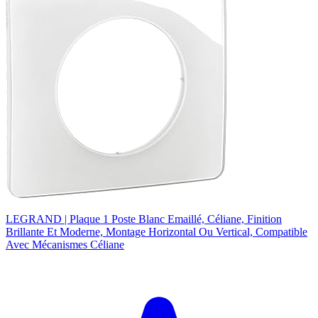
LEGRAND | Plaque 1 Poste Blanc Emaillé, Céliane, Finition
Brillante Et Moderne, Montage Horizontal Ou Vertical, Compatible
Avec Mécanismes Céliane