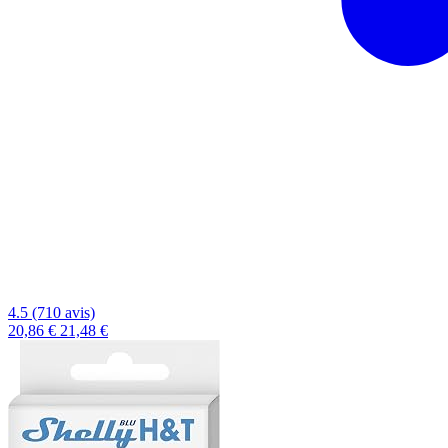
4.5 (710 avis)
20,86 €
21,48 €