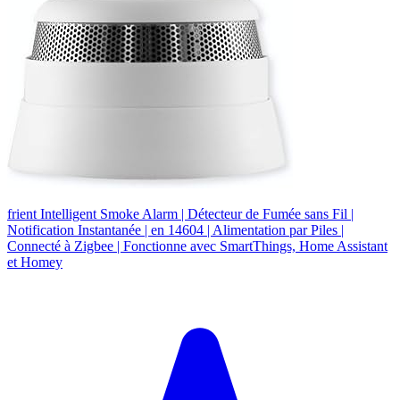
frient Intelligent Smoke Alarm | Détecteur de Fumée sans Fil |
Notification Instantanée | en 14604 | Alimentation par Piles |
Connecté à Zigbee | Fonctionne avec SmartThings, Home Assistant
et Homey