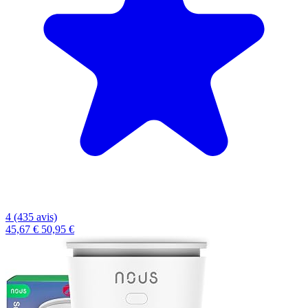
4 (435 avis)
45,67 €
50,95 €