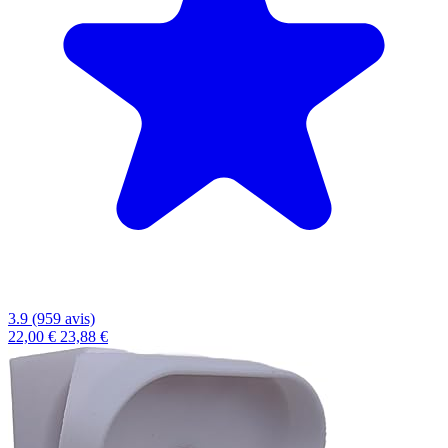
3.9 (959 avis)
22,00 €
23,88 €