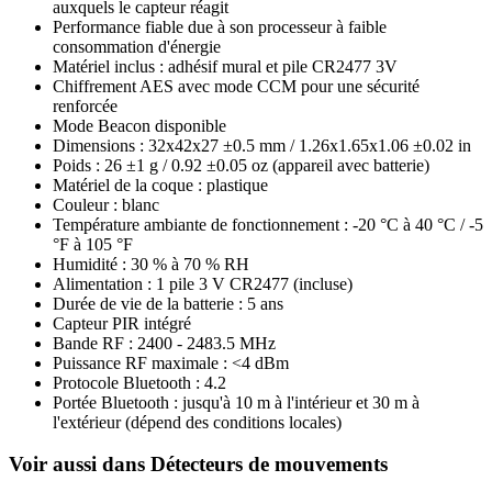
auxquels le capteur réagit
Performance fiable due à son processeur à faible
consommation d'énergie
Matériel inclus : adhésif mural et pile CR2477 3V
Chiffrement AES avec mode CCM pour une sécurité
renforcée
Mode Beacon disponible
Dimensions : 32x42x27 ±0.5 mm / 1.26х1.65х1.06 ±0.02 in
Poids : 26 ±1 g / 0.92 ±0.05 oz (appareil avec batterie)
Matériel de la coque : plastique
Couleur : blanc
Température ambiante de fonctionnement : -20 °C à 40 °C / -5
°F à 105 °F
Humidité : 30 % à 70 % RH
Alimentation : 1 pile 3 V CR2477 (incluse)
Durée de vie de la batterie : 5 ans
Capteur PIR intégré
Bande RF : 2400 - 2483.5 MHz
Puissance RF maximale : <4 dBm
Protocole Bluetooth : 4.2
Portée Bluetooth : jusqu'à 10 m à l'intérieur et 30 m à
l'extérieur (dépend des conditions locales)
Voir aussi dans Détecteurs de mouvements