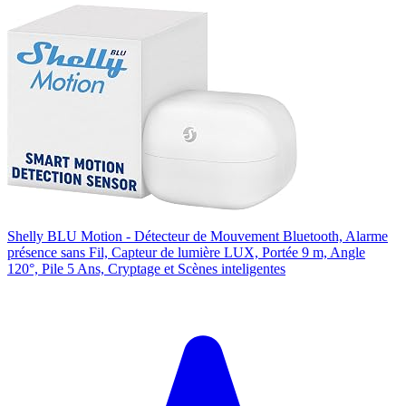
Shelly BLU Motion - Détecteur de Mouvement Bluetooth, Alarme
présence sans Fil, Capteur de lumière LUX, Portée 9 m, Angle
120°, Pile 5 Ans, Cryptage et Scènes inteligentes