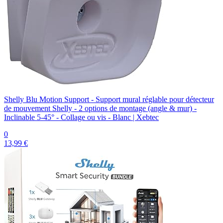
Shelly Blu Motion Support - Support mural réglable pour détecteur
de mouvement Shelly - 2 options de montage (angle & mur) -
Inclinable 5-45° - Collage ou vis - Blanc | Xebtec
0
13,99 €