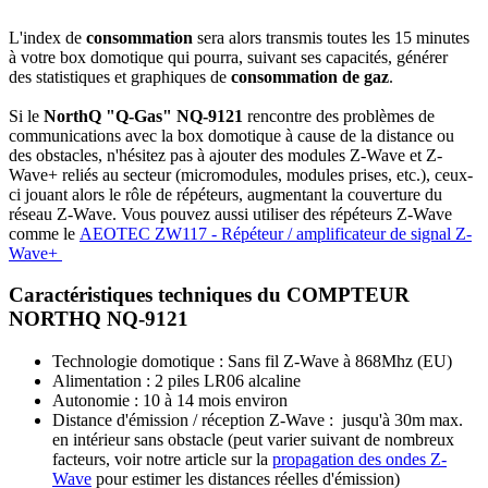
L'index de
consommation
sera alors transmis toutes les 15 minutes
à votre box domotique qui pourra, suivant ses capacités, générer
des statistiques et graphiques de
consommation de gaz
.
Si le
NorthQ "Q-Gas" NQ-9121
rencontre des problèmes de
communications avec la box domotique à cause de la distance ou
des obstacles, n'hésitez pas à ajouter des modules Z-Wave et Z-
Wave+ reliés au secteur (micromodules, modules prises, etc.), ceux-
ci jouant alors le rôle de répéteurs, augmentant la couverture du
réseau Z-Wave. Vous pouvez aussi utiliser des répéteurs Z-Wave
comme le
AEOTEC ZW117 - Répéteur / amplificateur de signal Z-
Wave+
Caractéristiques techniques du COMPTEUR
NORTHQ NQ-9121
Technologie domotique : Sans fil Z-Wave à 868Mhz (EU)
Alimentation : 2 piles LR06 alcaline
Autonomie : 10 à 14 mois environ
Distance d'émission / réception
Z-Wave
: jusqu'à 30m max.
en intérieur sans obstacle (peut varier suivant de nombreux
facteurs, voir notre article sur la
propagation des ondes Z-
Wave
pour estimer les distances réelles d'émission)