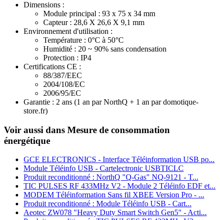
Dimensions :
Module principal : 93 x 75 x 34 mm
Capteur : 28,6 X 26,6 X 9,1 mm
Environnement d'utilisation :
Température : 0°C à 50°C
Humidité : 20 ~ 90% sans condensation
Protection : IP4
Certifications CE :
88/387/EEC
2004/108/EC
2006/95/EC
Garantie : 2 ans
(1 an par NorthQ + 1 an par domotique-
store.fr)
Voir aussi dans Mesure de consommation
énergétique
GCE ELECTRONICS - Interface Téléinformation USB po...
Module Téléinfo USB - Cartelectronic USBTICLC
Produit reconditionné : NorthQ "Q-Gas" NQ-9121 - T...
TIC PULSES RF 433MHz V2 - Module 2 Téléinfo EDF et...
MODEM Téléinformation Sans fil XBEE Version Pro - ...
Produit reconditionné : Module Téléinfo USB - Cart...
Aeotec ZW078 "Heavy Duty Smart Switch Gen5" - Acti...