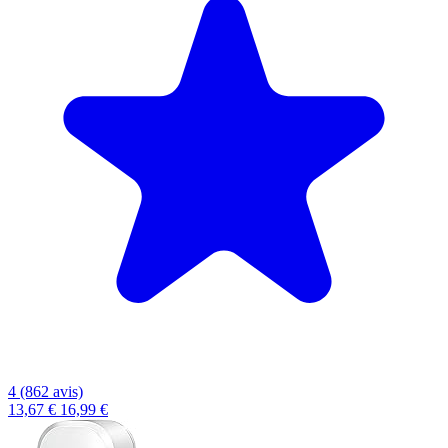
4 (862 avis)
13,67 €
16,99 €