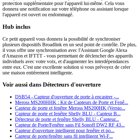
protection supplémentaire pour l'appareil lui-même. Cela vous
donnera une notification sur votre téléphone ou assistant lorsque
l'appareil est ouvert ou endommagé.
Hub inclus
Ce petit appareil vous donnera la possibilité de synchroniser
plusieurs dispositifs Broadlink en un seul point de contrôle. De plus,
il vous offre une synchronisation avec l'Assistant Google Alexa
d'Amazon et IFTTT - vous permettant de déclencher des appareils
individuels avec votre voix, et d'augmenter les interdépendances
entre eux. C'est une excellente solution si vous prévoyez de créer
une maison entièrement intelligente.
Voir aussi dans Détecteurs d'ouverture
DSB54 - Capteur d'ouverture de porte à encastrer -...
Meross MS200HHK : Kit de Capteurs de Porte et Fenê...
Capteur de porte et fenêtre Meross MS200HK (Versio...
Capteur de porte et fenêtre Shelly BLU - Capteur B...
Détecteur de porte et fenêtre Shelly BLU - Capteur...
Capteur de Porte/Fenêtre sans Fil Sonoff DW2 RF 43...
Capteur d'ouverture intelligent pour fenêtre et po...
Capteur de porte/fenêtre sans fil intelligent Wi-F...