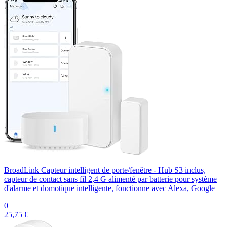
BroadLink Capteur intelligent de porte/fenêtre - Hub S3 inclus,
capteur de contact sans fil 2,4 G alimenté par batterie pour système
d'alarme et domotique intelligente, fonctionne avec Alexa, Google
0
25,75 €