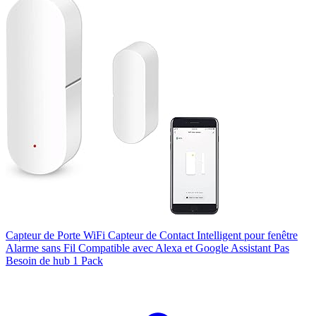
Capteur de Porte WiFi Capteur de Contact Intelligent pour fenêtre
Alarme sans Fil Compatible avec Alexa et Google Assistant Pas
Besoin de hub 1 Pack