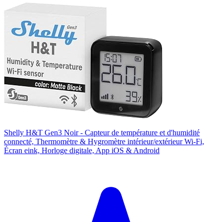
Shelly H&T Gen3 Noir - Capteur de température et d'humidité
connecté, Thermomètre & Hygromètre intérieur/extérieur Wi-Fi,
Écran eink, Horloge digitale, App iOS & Android