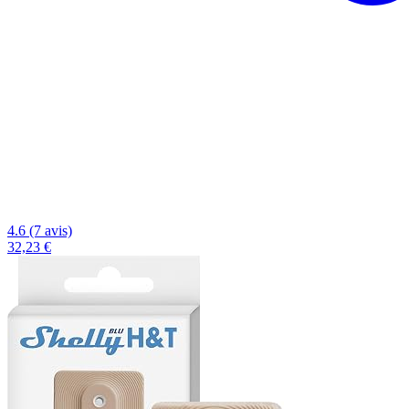
4.6 (7 avis)
32,23 €