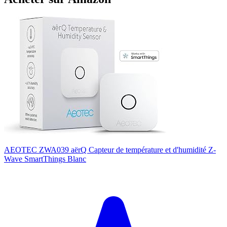
AEOTEC ZWA039 aërQ Capteur de température et d'humidité Z-
Wave SmartThings Blanc