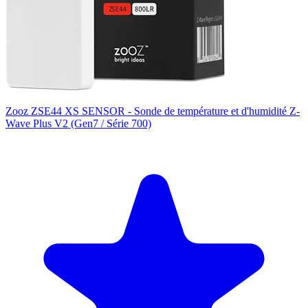
Zooz ZSE44 XS SENSOR - Sonde de température et d'humidité Z-
Wave Plus V2 (Gen7 / Série 700)