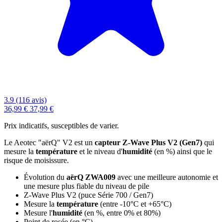
3.9 (116 avis)
36,99 €
37,99 €
Prix indicatifs, susceptibles de varier.
Le Aeotec "aërQ" V2 est un
capteur Z-Wave Plus V2 (Gen7)
qui
mesure la
température
et le niveau d'
humidité
(en %) ainsi que le
risque de moisissure.
Évolution du
aërQ ZWA009
avec une meilleure autonomie et
une mesure
plus fiable
du niveau de pile
Z-Wave Plus V2 (puce Série 700 / Gen7)
Mesure la
température
(entre -10°C et +65°C)
Mesure l'
humidité
(en %, entre 0% et 80%)
Point de rosée (en °C)