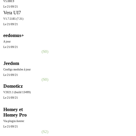
V5.080.9
Le 21/09/21
Vera
UI7
V1.7.5185 (7.31)
Le 21/09/21
eedomus+
A jour
Le 21/09/21
(S0)
Jeedom
Configs modules à jour
Le 21/09/21
(S0)
Domoticz
V2021.1 (build 13499)
Le 21/09/21
Homey et
Homey Pro
Via plugin Aeotec
Le 21/09/21
(S2)