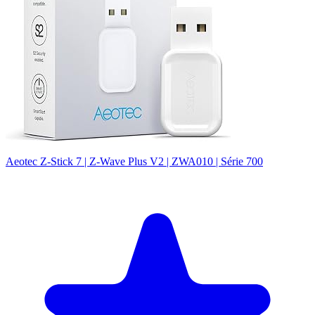
Aeotec Z-Stick 7 | Z-Wave Plus V2 | ZWA010 | Série 700