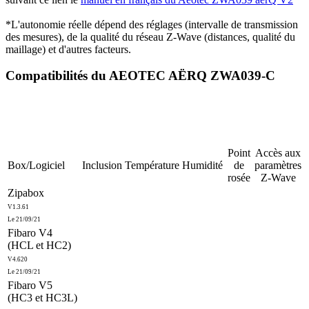
*L'autonomie réelle dépend des réglages (intervalle de transmission
des mesures), de la qualité du réseau Z-Wave (distances, qualité du
maillage) et d'autres facteurs.
Compatibilités du AEOTEC AËRQ ZWA039-C
Point
Accès aux
Box/Logiciel
Inclusion
Température
Humidité
de
paramètres
rosée
Z-Wave
Zipabox
V1.3.61
Le 21/09/21
Fibaro V4
(HCL et HC2)
V4.620
Le 21/09/21
Fibaro V5
(HC3 et HC3L)