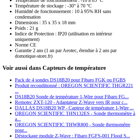
Température de fonctionnement : -10 à 65 °C
Température de stockage : -30° à 70 °C
Humidité de fonctionnement : 10 à 95% RH sans
condensation
Dimensions : 35 x 35 x 18 mm
Poids : 21 g
Indice de Protection : IP20 (utilisation en intérieur
uniquement)
Norme CE
Garantie 2 ans
(1 an par Aeotec, étendue à 2 ans par
domotique-store.fr)
Voir aussi dans Capteurs de température
Pack de 4 sondes DS18B20 pour Fibaro FGK ou FGBS
Produit reconditionné : OREGON SCIENTIFIC THGR221
...
DS18B20 Sonde de température 1‑Wire pour Fibaro FG...
Remotec ZXT-120 - Adaptateur Z-Wave vers IR pour c...
DALLAS DS18B20 WP - Capteur de température 1-Wire ...
OREGON SCIENTIFIC THN132ES - Sonde thermomètre à
a...
OREGON SCIENTIFIC THWR800 - Sonde thermomètre
pour...
Déstockage module Z-Wave : Fibaro FGFS-001 Flood S...