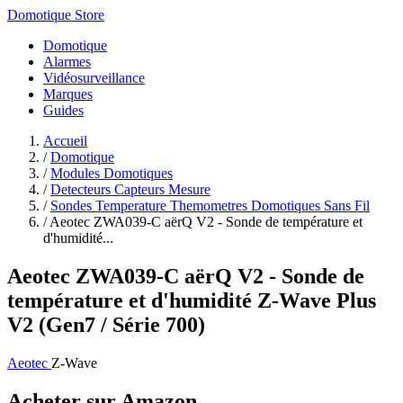
Domotique Store
Domotique
Alarmes
Vidéosurveillance
Marques
Guides
Accueil
/
Domotique
/
Modules Domotiques
/
Detecteurs Capteurs Mesure
/
Sondes Temperature Themometres Domotiques Sans Fil
/
Aeotec ZWA039-C aërQ V2 - Sonde de température et
d'humidité...
Aeotec ZWA039-C aërQ V2 - Sonde de
température et d'humidité Z-Wave Plus
V2 (Gen7 / Série 700)
Aeotec
Z-Wave
Acheter sur Amazon