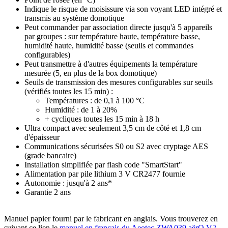
Indique le risque de moisissure via son voyant LED intégré et
transmis au système domotique
Peut commander par association directe jusqu'à 5 appareils
par groupes : sur température haute, température basse,
humidité haute, humidité basse (seuils et commandes
configurables
)
Peut transmettre à d'autres équipements la température
mesurée (5, en plus de la box domotique)
Seuils de transmission des mesures configurables sur seuils
(vérifiés toutes les 15 min)
:
Températures : de 0,1 à 100 °C
Humidité : de 1 à 20%
+ cycliques toutes les 15 min à 18 h
Ultra compact avec seulement 3,5 cm de côté et 1,8 cm
d'épaisseur
Communications sécurisées S0 ou S2 avec cryptage AES
(grade bancaire)
Installation simplifiée par flash code "SmartStart"
Alimentation par pile lithium 3 V CR2477 fournie
Autonomie : jusqu'à 2 ans*
Garantie 2 ans
Manuel papier fourni
par le fabricant
en anglais. Vous trouverez en
suivant ce lien le
manuel en français du Aeotec ZWA039 aërQ V2