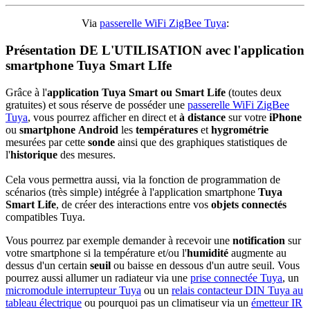
Via
passerelle WiFi ZigBee Tuya
:
Présentation DE L'UTILISATION avec l'application
smartphone Tuya Smart LIfe
Grâce à l'
application Tuya Smart ou Smart Life
(toutes deux
gratuites) et sous réserve de posséder une
passerelle WiFi ZigBee
Tuya
, vous pourrez afficher en direct et
à distance
sur votre
iPhone
ou
smartphone
Android
les
températures
et
hygrométrie
mesurées par cette
sonde
ainsi que des graphiques statistiques de
l'
historique
des mesures.
Cela vous permettra aussi, via la fonction de programmation de
scénarios (très simple) intégrée à l'application smartphone
Tuya
Smart Life
, de créer des interactions entre vos
objets connectés
compatibles Tuya.
Vous pourrez par exemple demander à recevoir une
notification
sur
votre smartphone si la température et/ou l'
humidité
augmente au
dessus d'un certain
seuil
ou baisse en dessous d'un autre seuil. Vous
pourrez aussi allumer un radiateur via une
prise connectée Tuya
, un
micromodule interrupteur Tuya
ou un
relais contacteur DIN Tuya au
tableau électrique
ou pourquoi pas un climatiseur via un
émetteur IR