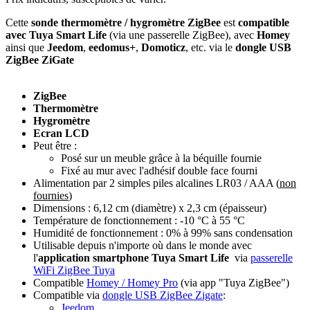
Cette
sonde thermomètre / hygromètre ZigBee
est
compatible
avec Tuya Smart Life
(via une passerelle ZigBee), avec
Homey
ainsi que
Jeedom
,
eedomus+
,
Domoticz
, etc. via
le
dongle USB
ZigBee ZiGate
ZigBee
Thermomètre
Hygromètre
Ecran LCD
Peut être :
Posé sur un meuble grâce à la béquille fournie
Fixé au mur avec l'adhésif double face fourni
Alimentation par 2 simples piles alcalines LR03 / AAA (
non
fournies
)
Dimensions : 6,12 cm (diamètre) x 2,3 cm (épaisseur)
Température de fonctionnement : -10 °C à 55 °C
Humidité de fonctionnement : 0% à 99% sans condensation
Utilisable depuis n'importe où dans le monde avec
l'
application smartphone
Tuya Smart Life
via
passerelle
WiFi ZigBee Tuya
Compatible
Homey / Homey Pro
(via app "Tuya ZigBee")
Compatible via
dongle USB ZigBee Zigate
:
Jeedom