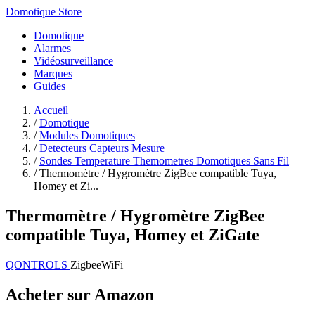
Domotique Store
Domotique
Alarmes
Vidéosurveillance
Marques
Guides
Accueil
/
Domotique
/
Modules Domotiques
/
Detecteurs Capteurs Mesure
/
Sondes Temperature Themometres Domotiques Sans Fil
/
Thermomètre / Hygromètre ZigBee compatible Tuya,
Homey et Zi...
Thermomètre / Hygromètre ZigBee
compatible Tuya, Homey et ZiGate
QONTROLS
Zigbee
WiFi
Acheter sur Amazon