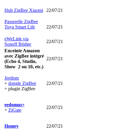
Hub ZigBee Xiaomi
22/07/21
Passerelle ZigBee
Tuya Smart Life
22/07/21
eWeLink via
22/07/21
Sonoff Bridge
Enceinte Amazon
avec ZigBee intégré
22/07/21
(
Echo 4, Studio,
Show 2 ou 10, etc.)
Jeedom
+
dongle ZigBee
22/07/21
+ plugin ZigBee
eedomus+
22/07/21
+
ZiGate
Homey
22/07/21