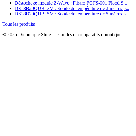
Déstockage module Z-Wave : Fibaro FGFS-001 Flood S...
DS18B20QUB_3M : Sonde de température de 3 mètres p...
DS18B20QUB_5M : Sonde de température de 5 mètres p...
Tous les produits →
© 2026 Domotique Store — Guides et comparatifs domotique