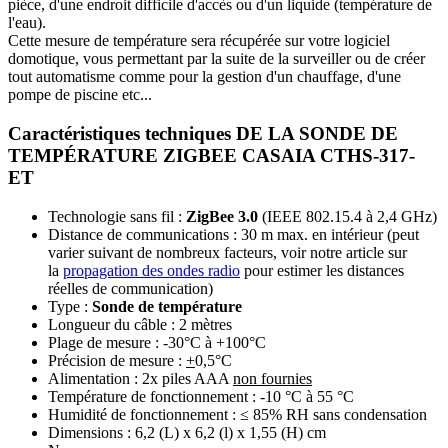
pièce, d'une endroit difficile d'accès ou d'un liquide (température de
l'eau).
Cette mesure de température sera récupérée sur votre logiciel
domotique, vous permettant par la suite de la surveiller ou de créer
tout automatisme comme pour la gestion d'un chauffage, d'une
pompe de piscine etc...
Caractéristiques techniques DE LA SONDE DE
TEMPÉRATURE ZIGBEE CASAIA CTHS-317-
ET
Technologie sans fil :
ZigBee 3.0
(IEEE 802.15.4 à 2,4 GHz)
Di
stance de communications : 30 m max. en intérieur (peut
varier suivant de nombreux facteurs, voir notre article sur
la
propagation des ondes radio
pour estimer les distances
réelles de communication)
Type :
Sonde de température
Longueur du câble : 2 mètres
Plage de mesure : -30°C à +100°C
Précision de mesure :
+
0,5°C
Alimentation : 2x piles AAA
non fournies
Température de fonctionnement : -10 °C à 55 °C
Humidité de fonctionnement : ≤ 85% RH sans condensation
Dimensions : 6,2 (L) x 6,2 (l) x 1,55 (H) cm