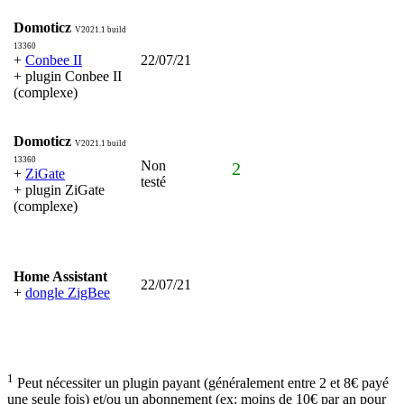
Domoticz
V2021.1 build
13360
+
Conbee II
22/07/21
+
plugin Conbee II
(complexe)
Domoticz
V2021.1 build
13360
Non
2
+
ZiGate
testé
+ plugin ZiGate
(complexe)
Home Assistant
22/07/21
+
dongle ZigBee
1
Peut nécessiter un plugin payant (généralement entre 2 et 8€ payé
une seule fois) et/ou un abonnement (ex: moins de 10€ par an pour