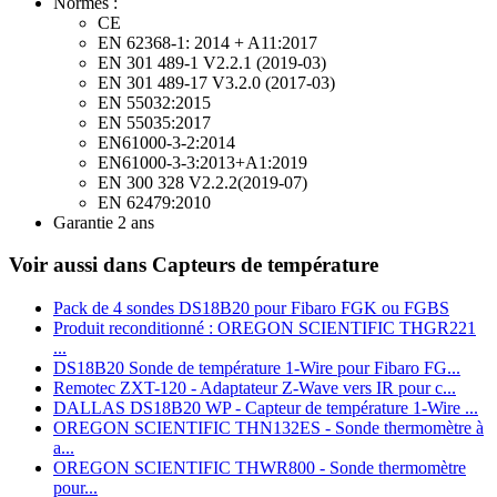
Normes :
CE
EN 62368-1: 2014 + A11:2017
EN 301 489-1 V2.2.1 (2019-03)
EN 301 489-17 V3.2.0 (2017-03)
EN 55032:2015
EN 55035:2017
EN61000-3-2:2014
EN61000-3-3:2013+A1:2019
EN 300 328 V2.2.2(2019-07)
EN 62479:2010
Garantie 2 ans
Voir aussi dans Capteurs de température
Pack de 4 sondes DS18B20 pour Fibaro FGK ou FGBS
Produit reconditionné : OREGON SCIENTIFIC THGR221
...
DS18B20 Sonde de température 1‑Wire pour Fibaro FG...
Remotec ZXT-120 - Adaptateur Z-Wave vers IR pour c...
DALLAS DS18B20 WP - Capteur de température 1-Wire ...
OREGON SCIENTIFIC THN132ES - Sonde thermomètre à
a...
OREGON SCIENTIFIC THWR800 - Sonde thermomètre
pour...