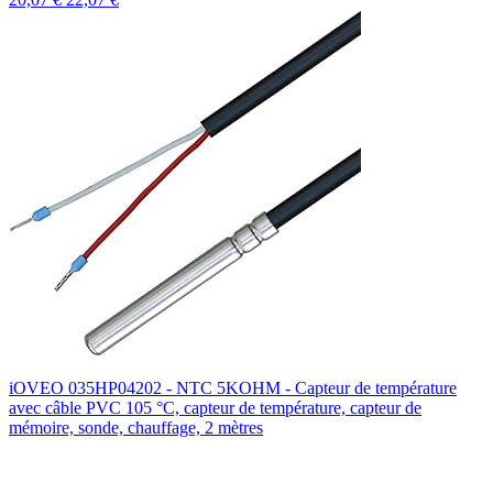
iOVEO 035HP04202 - NTC 5KOHM - Capteur de température
avec câble PVC 105 °C, capteur de température, capteur de
mémoire, sonde, chauffage, 2 mètres