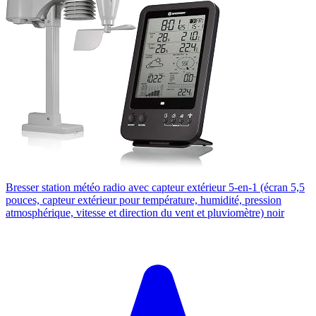
Bresser station météo radio avec capteur extérieur 5-en-1 (écran 5,5
pouces, capteur extérieur pour température, humidité, pression
atmosphérique, vitesse et direction du vent et pluviomètre) noir