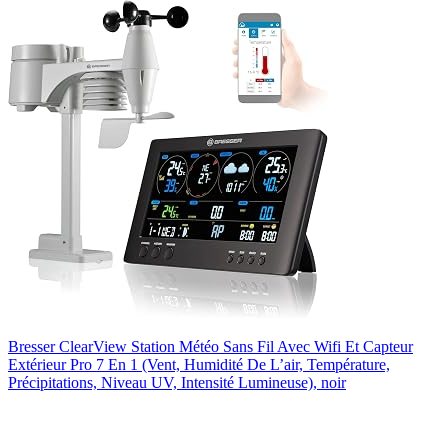
Bresser ClearView Station Météo Sans Fil Avec Wifi Et Capteur
Extérieur Pro 7 En 1 (Vent, Humidité De L’air, Température,
Précipitations, Niveau UV, Intensité Lumineuse), noir