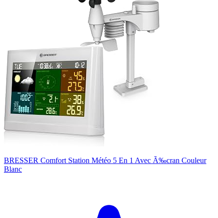
BRESSER Comfort Station Météo 5 En 1 Avec Ã‰cran Couleur
Blanc