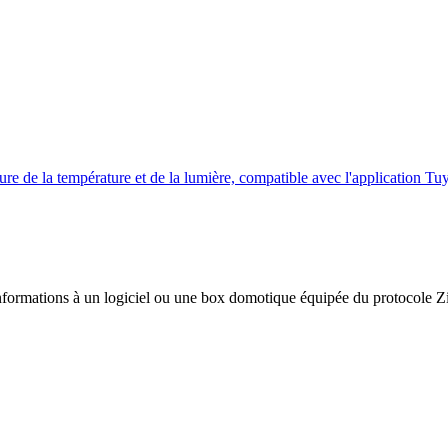
re de la température et de la lumière, compatible avec l'application T
nformations à un logiciel ou une
box domotique
équipée du
protocole 