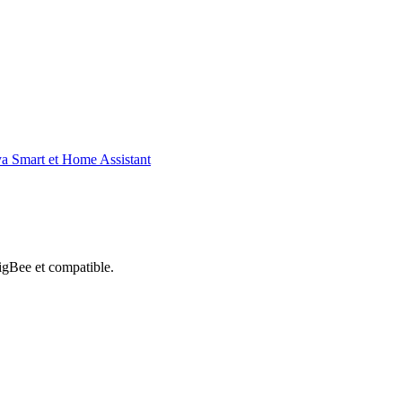
uya Smart et Home Assistant
ZigBee
et compatible
.