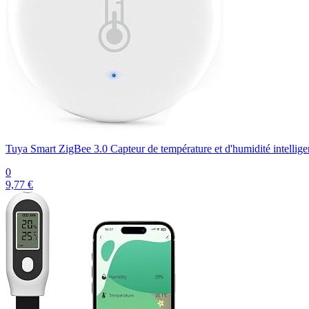
Tuya Smart ZigBee 3.0 Capteur de température et d'humidité intellige
0
9,77 €