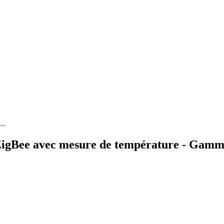
..
n ZigBee avec mesure de température - Gam