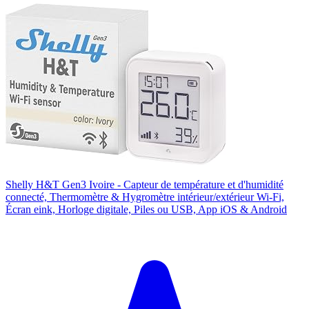
Shelly H&T Gen3 Ivoire - Capteur de température et d'humidité
connecté, Thermomètre & Hygromètre intérieur/extérieur Wi-Fi,
Écran eink, Horloge digitale, Piles ou USB, App iOS & Android