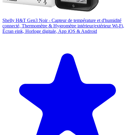
Shelly H&T Gen3 Noir - Capteur de température et d'humidité
connecté, Thermomètre & Hygromètre intérieur/extérieur Wi-Fi,
Écran eink, Horloge digitale, App iOS & Android