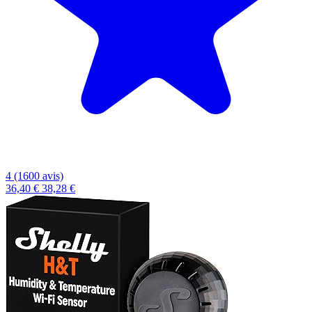
4 (1600 avis)
36,40 €
38,28 €