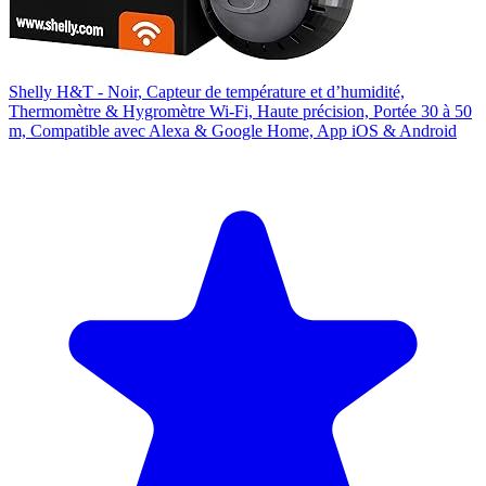
Shelly H&T - Noir, Capteur de température et d’humidité,
Thermomètre & Hygromètre Wi-Fi, Haute précision, Portée 30 à 50
m, Compatible avec Alexa & Google Home, App iOS & Android