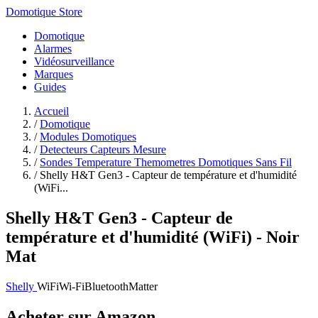
Domotique Store
Domotique
Alarmes
Vidéosurveillance
Marques
Guides
Accueil
/
Domotique
/
Modules Domotiques
/
Detecteurs Capteurs Mesure
/
Sondes Temperature Themometres Domotiques Sans Fil
/
Shelly H&T Gen3 - Capteur de température et d'humidité
(WiFi...
Shelly H&T Gen3 - Capteur de
température et d'humidité (WiFi) - Noir
Mat
Shelly
WiFi
Wi-Fi
Bluetooth
Matter
Acheter sur Amazon