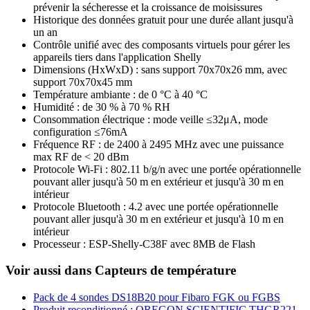
prévenir la sécheresse et la croissance de moisissures
Historique des données gratuit pour une durée allant jusqu'à
un an
Contrôle unifié avec des composants virtuels pour gérer les
appareils tiers dans l'application Shelly
Dimensions (HxWxD) : sans support 70x70x26 mm, avec
support 70x70x45 mm
Température ambiante : de 0 °C à 40 °C
Humidité : de 30 % à 70 % RH
Consommation électrique : mode veille ≤32μA, mode
configuration ≤76mA
Fréquence RF : de 2400 à 2495 MHz avec une puissance
max RF de < 20 dBm
Protocole Wi-Fi : 802.11 b/g/n avec une portée opérationnelle
pouvant aller jusqu'à 50 m en extérieur et jusqu'à 30 m en
intérieur
Protocole Bluetooth : 4.2 avec une portée opérationnelle
pouvant aller jusqu'à 30 m en extérieur et jusqu'à 10 m en
intérieur
Processeur : ESP-Shelly-C38F avec 8MB de Flash
Voir aussi dans Capteurs de température
Pack de 4 sondes DS18B20 pour Fibaro FGK ou FGBS
Produit reconditionné : OREGON SCIENTIFIC THGR221