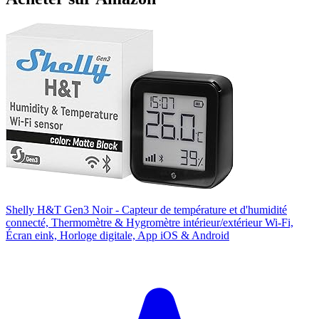
Shelly H&T Gen3 Noir - Capteur de température et d'humidité
connecté, Thermomètre & Hygromètre intérieur/extérieur Wi-Fi,
Écran eink, Horloge digitale, App iOS & Android