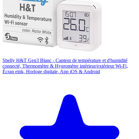
Shelly H&T Gen3 Blanc - Capteur de température et d'humidité
connecté, Thermomètre & Hygromètre intérieur/extérieur Wi-Fi,
Écran eink, Horloge digitale, App iOS & Android