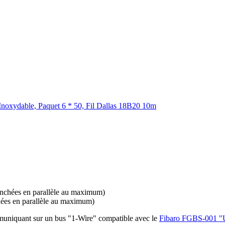
noxydable, Paquet 6 * 50, Fil Dallas 18B20 10m
nchées en parallèle au maximum)
es en parallèle au maximum)
niquant sur un bus "1-Wire" compatible avec le
Fibaro FGBS-001 "U