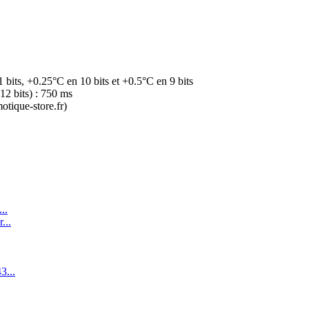
 bits, +0.25°C en 10 bits et +0.5°C en 9 bits
2 bits) : 750 ms
otique-store.fr)
..
...
...