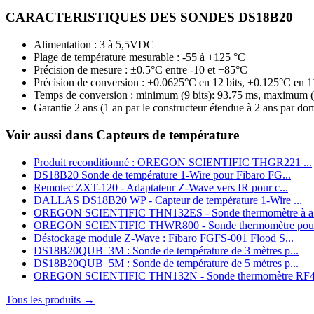
CARACTERISTIQUES DES SONDES DS18B20
Alimentation : 3 à 5,5VDC
Plage de température mesurable : -55 à +125 °C
Précision de mesure : ±0.5°C entre -10 et +85°C
Précision de conversion : +0.0625°C en 12 bits, +0.125°C en 11
Temps de conversion : minimum (9 bits): 93.75 ms, maximum (1
Garantie 2 ans
(1 an par le constructeur étendue à 2 ans par dom
Voir aussi dans Capteurs de température
Produit reconditionné : OREGON SCIENTIFIC THGR221 ...
DS18B20 Sonde de température 1‑Wire pour Fibaro FG...
Remotec ZXT-120 - Adaptateur Z-Wave vers IR pour c...
DALLAS DS18B20 WP - Capteur de température 1-Wire ...
OREGON SCIENTIFIC THN132ES - Sonde thermomètre à a.
OREGON SCIENTIFIC THWR800 - Sonde thermomètre pour
Déstockage module Z-Wave : Fibaro FGFS-001 Flood S...
DS18B20QUB_3M : Sonde de température de 3 mètres p...
DS18B20QUB_5M : Sonde de température de 5 mètres p...
OREGON SCIENTIFIC THN132N - Sonde thermomètre RF43
Tous les produits →