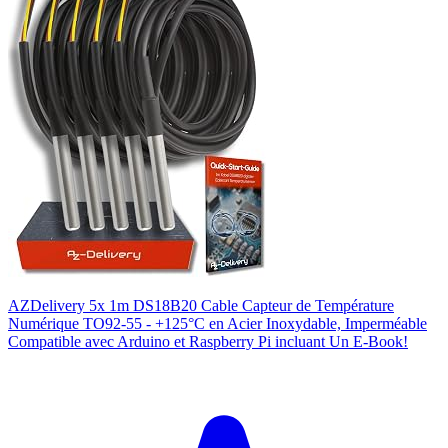
AZDelivery 5x 1m DS18B20 Cable Capteur de Température
Numérique TO92-55 - +125°C en Acier Inoxydable, Imperméable
Compatible avec Arduino et Raspberry Pi incluant Un E-Book!