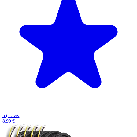
5 (1 avis)
8,99 €