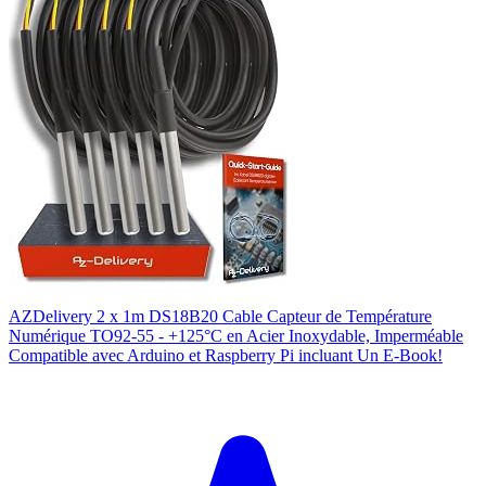
AZDelivery 2 x 1m DS18B20 Cable Capteur de Température
Numérique TO92-55 - +125°C en Acier Inoxydable, Imperméable
Compatible avec Arduino et Raspberry Pi incluant Un E-Book!