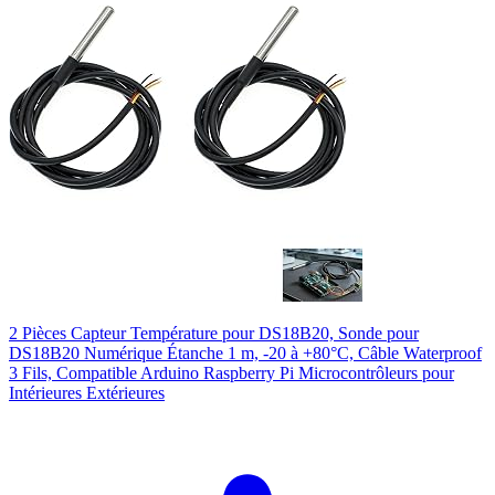
2 Pièces Capteur Température pour DS18B20, Sonde pour
DS18B20 Numérique Étanche 1 m, -20 à +80°C, Câble Waterproof
3 Fils, Compatible Arduino Raspberry Pi Microcontrôleurs pour
Intérieures Extérieures